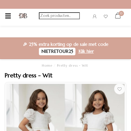
0
🎉
25% extra korting
op de sale met code
NIETRETOUR25
Klik hier
Home
/
Pretty dress - Wit
Pretty dress - Wit