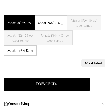
Maat: 110/116
(0)
Maat: 86/92
Maat: 98/104
(2)
(1)
Geef seintje
Maat: 122/128
Maat: 134/140
(0)
(0)
Geef seintje
Geef seintje
Maat: 146/152
(2)
Omschrijving