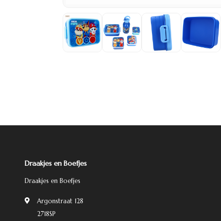
Draakjes en Boefjes
Draakjes en Boefjes
Argonstraat 128
2718SP