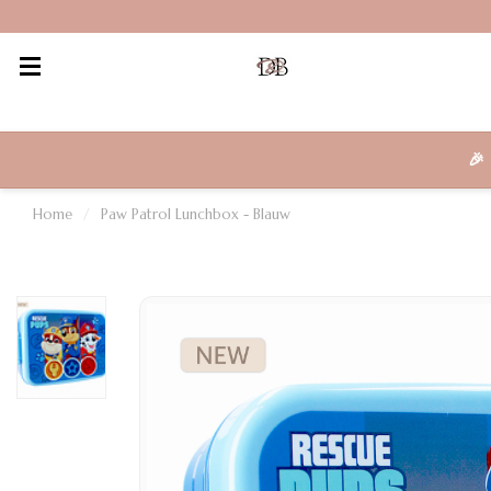
🎉
Home
/
Paw Patrol Lunchbox - Blauw