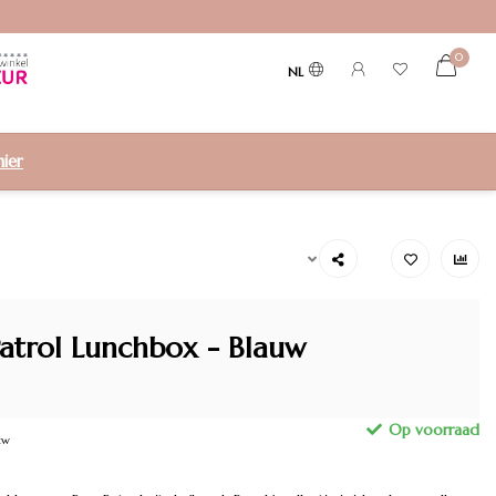
0
NL
hier
atrol Lunchbox - Blauw
tw