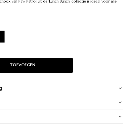
nchbox van Paw Patrol uit de 'Lunch Bunch' collectie is ideaal voor alle
)
g