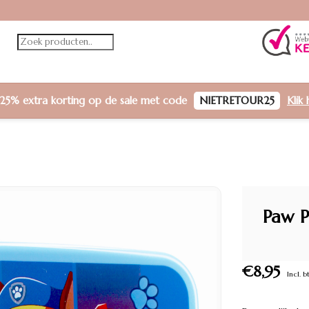
25% extra korting
op de sale met code
NIETRETOUR25
Klik 
Paw P
€8,95
Incl. b