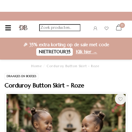
0
🎉
35% extra korting
op de sale met code
NIETRETOUR35
Klik hier →
Home
/
Corduroy Button Skirt - Roze
DRAAKJES EN BOEFJES
Corduroy Button Skirt - Roze