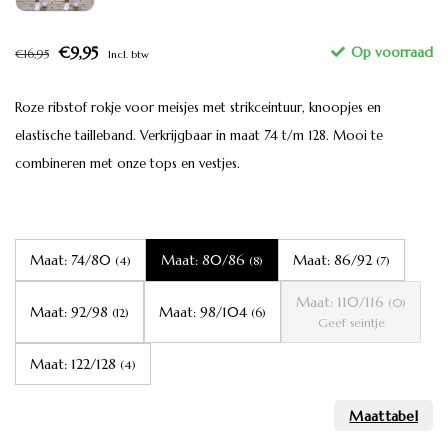
€9,95
€16,95
Incl. btw
Roze ribstof rokje voor meisjes met strikceintuur, knoopjes en
elastische tailleband. Verkrijgbaar in maat 74 t/m 128. Mooi te
combineren met onze tops en vestjes.
Maat: 74/80
Maat: 80/86
Maat: 86/92
(4)
(8)
(7)
Maat: 110/116
(0)
Maat: 92/98
Maat: 98/104
(12)
(6)
Geef seintje
Maat: 122/128
(4)