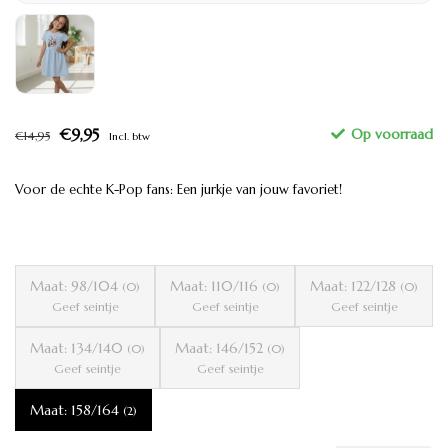
€9,95
€14,95
Incl. btw
Voor de echte K-Pop fans: Een jurkje van jouw favoriet!
Maat: 98/104
Maat: 110/116
Maat: 122/128
(0)
(0)
(0)
Geef seintje
Geef seintje
Geef seintje
Maat: 134/140
Maat: 146/152
(0)
(0)
Geef seintje
Geef seintje
Maat: 158/164
(2)