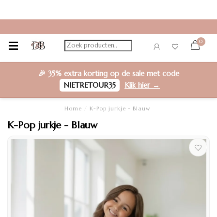
0
🎉
35% extra korting
op de sale met code
NIETRETOUR35
Klik hier →
Home
/
K-Pop jurkje - Blauw
K-Pop jurkje - Blauw