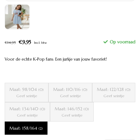
€9,95
€14,95
Incl. btw
Voor de echte K-Pop fans: Een jurkje van jouw favoriet!
Maat: 98/104
Maat: 110/116
Maat: 122/128
(0)
(0)
(0)
Geef seintje
Geef seintje
Geef seintje
Maat: 134/140
Maat: 146/152
(0)
(0)
Geef seintje
Geef seintje
Maat: 158/164
(2)