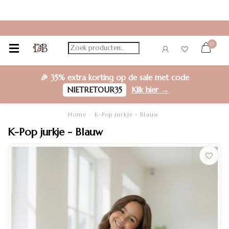
0
🎉
35% extra korting
op de sale met code
NIETRETOUR35
Klik hier →
Home
/
K-Pop jurkje - Blauw
K-Pop jurkje - Blauw