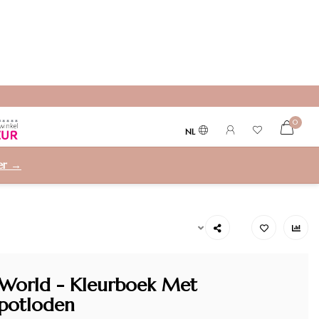
0
NL
ier →
World - Kleurboek Met
potloden