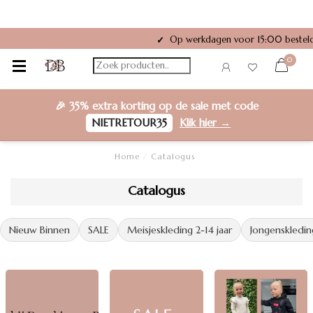
Op werkdagen voor 15:00 besteld
✓
0
🎉
35% extra korting
op de sale met code
NIETRETOUR35
Klik hier →
Home
/
Catalogus
Catalogus
Nieuw Binnen
SALE
Meisjeskleding 2-14 jaar
Jongenskleding