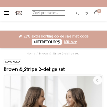
0
🎉
25% extra korting
op de sale met code
NIETRETOUR25
Klik hier
Home
/
Brown & Stripe 2-delige set
KOKO NOKO
Brown & Stripe 2-delige set