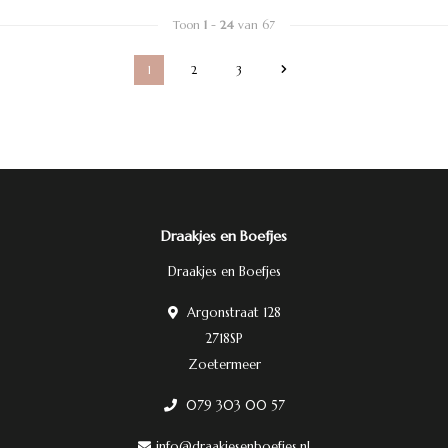
Toon
1
-
24
van 67
1
2
3
Draakjes en Boefjes
Draakjes en Boefjes
Argonstraat 128
2718SP
Zoetermeer
079 303 00 57
info@draakjesenboefjes.nl