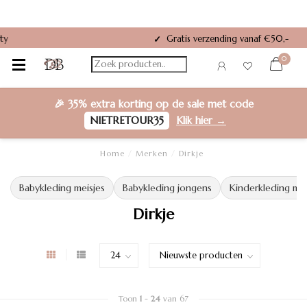
Gratis verzending vanaf €50,-
✓
0
🎉
35% extra korting
op de sale met code
NIETRETOUR35
Klik hier →
Home
/
Merken
/
Dirkje
Babykleding meisjes
Babykleding jongens
Kinderkleding mei
Dirkje
Toon
1
-
24
van 67