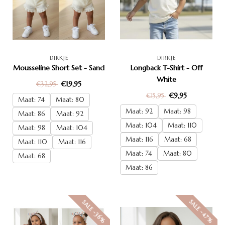
DIRKJE
DIRKJE
Mousseline Short Set - Sand
Longback T-Shirt - Off
White
€19,95
€32,95
€9,95
€15,95
Maat: 74
Maat: 80
Maat: 92
Maat: 98
Maat: 86
Maat: 92
Maat: 104
Maat: 110
Maat: 98
Maat: 104
Maat: 116
Maat: 68
Maat: 110
Maat: 116
Maat: 74
Maat: 80
Maat: 68
Maat: 86
SALE -47%
SALE -36%