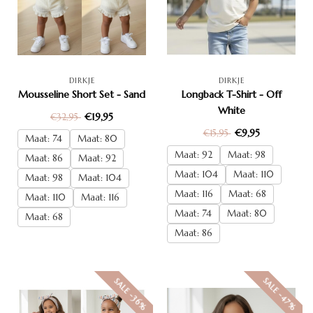
DIRKJE
DIRKJE
Mousseline Short Set - Sand
Longback T-Shirt - Off
White
€19,95
€32,95
€9,95
€15,95
Maat: 74
Maat: 80
Maat: 92
Maat: 98
Maat: 86
Maat: 92
Maat: 104
Maat: 110
Maat: 98
Maat: 104
Maat: 116
Maat: 68
Maat: 110
Maat: 116
Maat: 74
Maat: 80
Maat: 68
Maat: 86
SALE -47%
SALE -36%