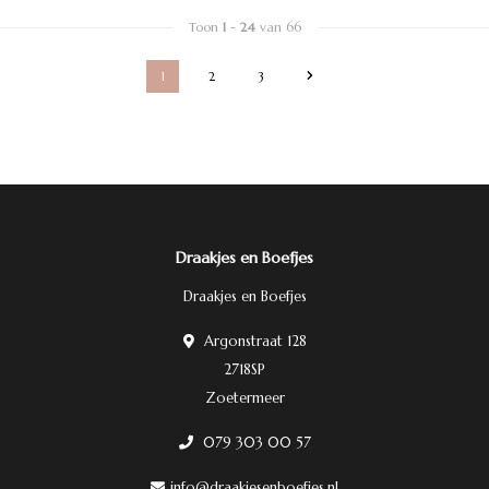
Toon
1
-
24
van 66
1
2
3
Draakjes en Boefjes
Draakjes en Boefjes
Argonstraat 128
2718SP
Zoetermeer
079 303 00 57
info@draakjesenboefjes.nl