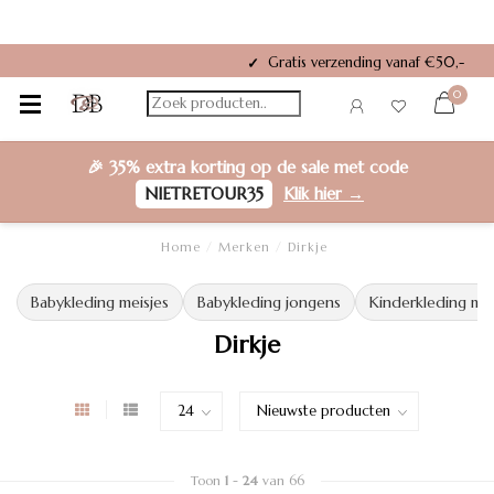
Op werkdagen voor 15:00 besteld
✓
0
🎉
35% extra korting
op de sale met code
NIETRETOUR35
Klik hier →
Home
/
Merken
/
Dirkje
Babykleding meisjes
Babykleding jongens
Kinderkleding mei
Dirkje
Toon
1
-
24
van 66