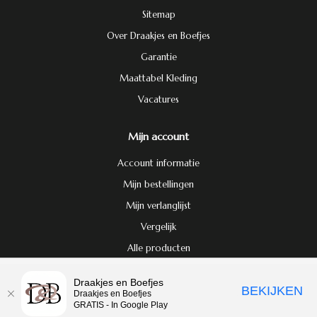
Sitemap
Over Draakjes en Boefjes
Garantie
Maattabel Kleding
Vacatures
Mijn account
Account informatie
Mijn bestellingen
Mijn verlanglijst
Vergelijk
Alle producten
Door het gebruiken van onze website, ga je akkoord met het gebruik van
Draakjes en Boefjes
BEKIJKEN
© Copyright 2026 Draakjes en Boefjes
cookies om onze website te verbeteren.
Dit bericht verbergen
Draakjes en Boefjes
GRATIS - In Google Play
Meer over cookies »