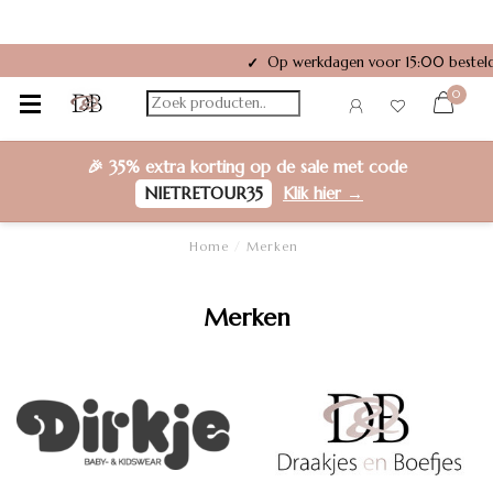
Op werkdagen voor 15:00 besteld
✓
0
🎉
35% extra korting
op de sale met code
NIETRETOUR35
Klik hier →
Home
/
Merken
Merken