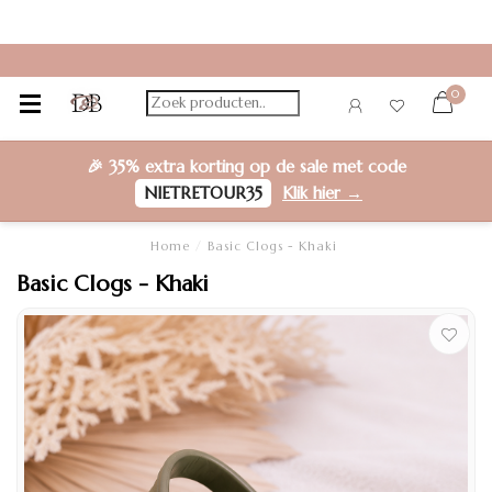
0
🎉
35% extra korting
op de sale met code
NIETRETOUR35
Klik hier →
Home
/
Basic Clogs - Khaki
Basic Clogs - Khaki