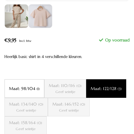
€9,95
Incl. btw
Heerlijk basic shirt in 4 verschillende kleuren.
Maat: 110/116
(0)
Maat: 98/104
Maat: 122/128
(1)
(3)
Geef seintje
Maat: 134/140
Maat: 146/152
(0)
(0)
Geef seintje
Geef seintje
Maat: 158/164
(0)
Geef seintje