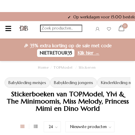
talen met Klarna of Riverty
Gratis verzending vanaf €50,-
✓
0
🎉
35% extra korting
op de sale met code
NIETRETOUR35
Klik hier →
Home
/
TOPModel
/
Stickeren
Babykleding meisjes
Babykleding jongens
Kinderkleding mei
Stickerboeken van TOPModel, Ylvi &
The Minimoomis, Miss Melody, Princess
Mimi en Dino World