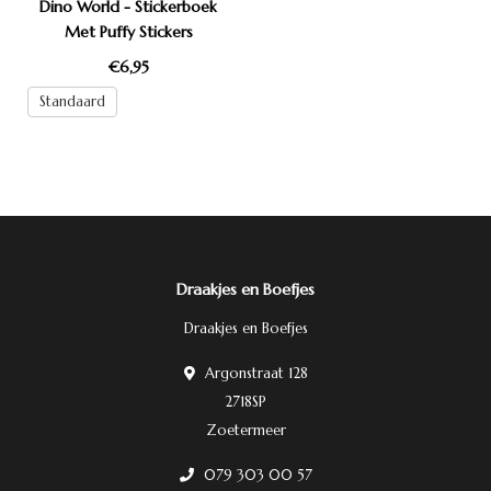
Dino World - Stickerboek
Met Puffy Stickers
€6,95
Standaard
Draakjes en Boefjes
Draakjes en Boefjes
Argonstraat 128
2718SP
Zoetermeer
079 303 00 57