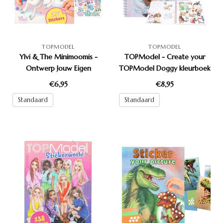
TOPMODEL
TOPMODEL
Ylvi & The Minimoomis -
TOPModel - Create your
Ontwerp Jouw Eigen
TOPModel Doggy kleurboek
Unicorn
€6,95
€8,95
Standaard
Standaard