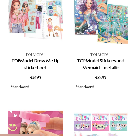
TOPMODEL
TOPMODEL
TOPModel Dress Me Up
TOPModel Stickerworld
stickerboek
Mermaid – metallic
stickerboek met 29 pagina’s
€8,95
€6,95
Standaard
Standaard