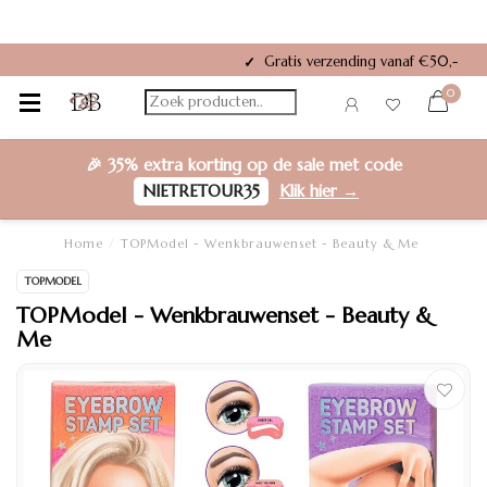
Gratis verzending vanaf €50,-
✓
0
🎉
35% extra korting
op de sale met code
NIETRETOUR35
Klik hier →
Home
/
TOPModel - Wenkbrauwenset - Beauty & Me
TOPMODEL
TOPModel - Wenkbrauwenset - Beauty &
Me