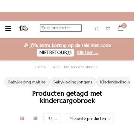
0
🎉
35% extra korting
op de sale met code
NIETRETOUR35
Klik hier →
Home
/
Tags
/
kindercargobroek
Babykleding meisjes
Babykleding jongens
Kinderkleding mei
Producten getagd met
kindercargobroek