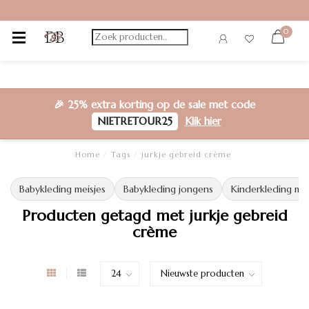
0
🎉
25% extra korting
op de sale met code
NIETRETOUR25
Klik hier
Home
/
Tags
/
jurkje gebreid crème
Babykleding meisjes
Babykleding jongens
Kinderkleding mei
Producten getagd met jurkje gebreid
crème