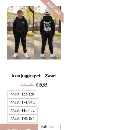
SALE -46%
Icon Joggingset - Zwart
€19,95
€36,95
Maat: 122/128
Maat: 134/140
Maat: 146/152
Maat: 158/164
Maat: 110/116 (Valt als