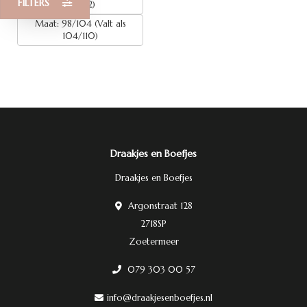
FILTERS
116/122)
Maat: 98/104 (Valt als
104/110)
Draakjes en Boefjes
Draakjes en Boefjes
Argonstraat 128
2718SP
Zoetermeer
079 303 00 57
info@draakjesenboefjes.nl