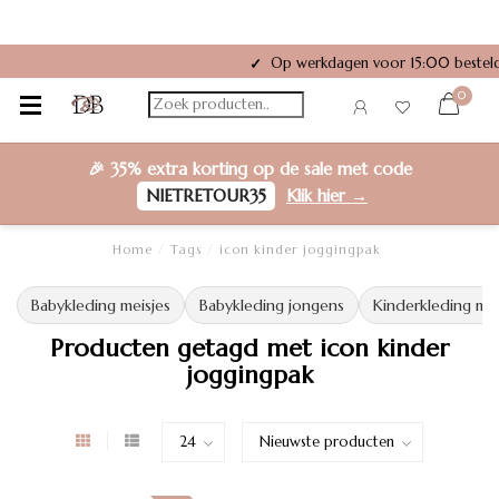
Op werkdagen voor 15:00 besteld
✓
0
🎉
35% extra korting
op de sale met code
NIETRETOUR35
Klik hier →
Home
/
Tags
/
icon kinder joggingpak
Babykleding meisjes
Babykleding jongens
Kinderkleding mei
Producten getagd met icon kinder
joggingpak