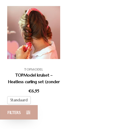
TOPMODEL
TOPModel krulset –
Heatless curling set (zonder
warmte)
€6,95
Standaard
FILTERS