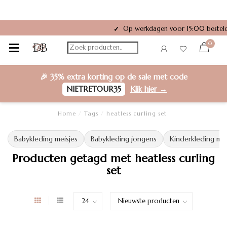
Op werkdagen voor 15:00 besteld
✓
0
🎉
35% extra korting
op de sale met code
NIETRETOUR35
Klik hier →
Home
/
Tags
/
heatless curling set
Babykleding meisjes
Babykleding jongens
Kinderkleding mei
Producten getagd met heatless curling
set