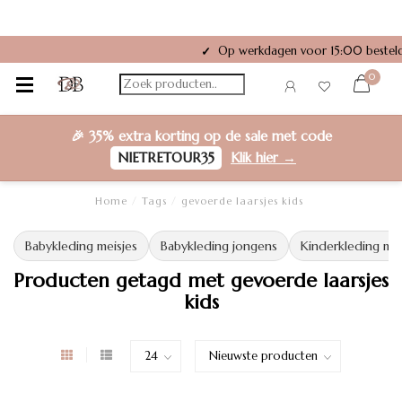
Op werkdagen voor 15:00 besteld
✓
0
🎉
35% extra korting
op de sale met code
NIETRETOUR35
Klik hier →
Home
/
Tags
/
gevoerde laarsjes kids
Babykleding meisjes
Babykleding jongens
Kinderkleding mei
Producten getagd met gevoerde laarsjes
kids