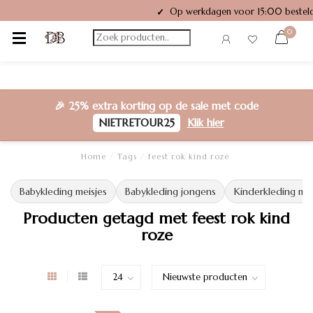
Op werkdagen voor 15:00 besteld
✓
0
🎉
25% extra korting
op de sale met code
NIETRETOUR25
Klik hier
Home
/
Tags
/
feest rok kind roze
Babykleding meisjes
Babykleding jongens
Kinderkleding mei
Producten getagd met feest rok kind
roze