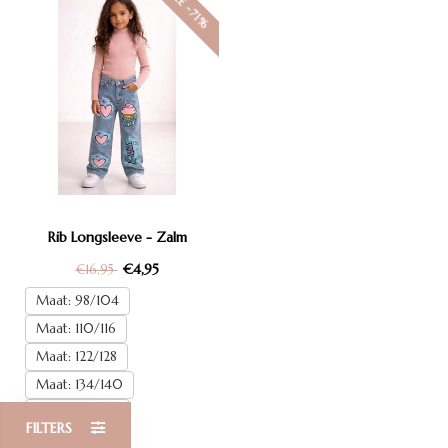
SALE -71%
Rib Longsleeve - Zalm
€4,95
€16,95
Maat: 98/104
Maat: 110/116
Maat: 122/128
Maat: 134/140
Maat: 146/152
FILTERS
Maat: 158/164