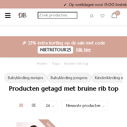
Op werkdagen voor 15:00 besteld
✓
0
🎉
25% extra korting
op de sale met code
NIETRETOUR25
Klik hier
Home
/
Tags
/
bruine rib top
Babykleding meisjes
Babykleding jongens
Kinderkleding mei
Producten getagd met bruine rib top