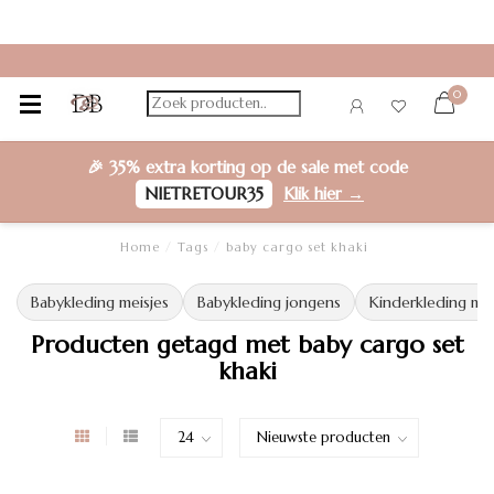
0
🎉
35% extra korting
op de sale met code
NIETRETOUR35
Klik hier →
Home
/
Tags
/
baby cargo set khaki
Babykleding meisjes
Babykleding jongens
Kinderkleding mei
Producten getagd met baby cargo set
khaki