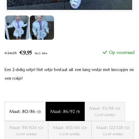
€9,95
€34,95
Incl. btw
Een 2-delig setje! Het setje bestaat uit een lang vestje met knoopjes en
een rokje!
Maat: 92/98
(0)
Maat: 80/86
Maat: 86/92
(3)
(5)
Geef seintje
Maat: 98/104
Maat: 110/116
Maat: 122/128
(0)
(0)
(0)
Geef seintje
Geef seintje
Geef seintje