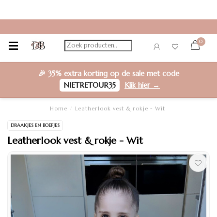
0
🎉
35% extra korting
op de sale met code
NIETRETOUR35
Klik hier →
Home
/
Leatherlook vest & rokje - Wit
DRAAKJES EN BOEFJES
Leatherlook vest & rokje - Wit