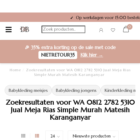
Op werkdagen voor 15:00 besteld
✓
0
🎉
35% extra korting
op de sale met code
NIETRETOUR35
Klik hier →
Home
/
Zoekresultaten voor WA 0812 2782 5310 Jual Meja Rias
Simple Murah Matesih Karanganyar
Babykleding meisjes
Babykleding jongens
Kinderkleding mei
Zoekresultaten voor WA 0812 2782 5310
Jual Meja Rias Simple Murah Matesih
Karanganyar