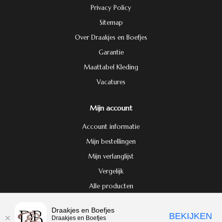
Privacy Policy
Sitemap
Over Draakjes en Boefjes
Garantie
Maattabel Kleding
Vacatures
Mijn account
Account informatie
Mijn bestellingen
Mijn verlanglijst
Vergelijk
Alle producten
Door het gebruiken van onze website, ga je akkoord met het gebruik van
Draakjes en Boefjes
© Copyright 2026 Draakjes en Boefjes
BEKIJKEN
cookies om onze website te verbeteren.
Dit bericht verbergen
Draakjes en Boefjes